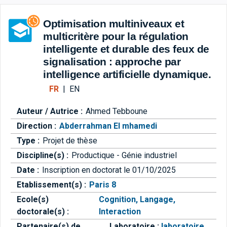
Aller directement à la barre 
Optimisation multiniveaux et
multicritère pour la régulation
intelligente et durable des feux de
signalisation : approche par
intelligence artificielle dynamique.
FR
|
EN
Auteur / Autrice :
Ahmed Tebboune
Direction :
Abderrahman El mhamedi
Type :
Projet de thèse
Discipline(s) :
Productique - Génie industriel
Date :
Inscription en doctorat le 01/10/2025
Etablissement(s) :
Paris 8
Ecole(s)
Cognition, Langage,
doctorale(s) :
Interaction
Partenaire(s) de
Laboratoire :
laboratoire