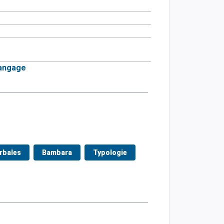
langage
rbales
Bambara
Typologie