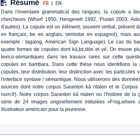
Résumé
FR
|
EN
Dans l'inventaire grammatical des langues, la copule a bea
chercheurs (Whorf 1950, Hengevelt 1992, Pustet 2003, A
d'autres). La copule est un élément, souvent verbal, présent 
en français, be en anglais, ser/estar en espagnol), mais au
exemple : tagalog, American Sign Language). Le cas du bamb
quatre formes de copules dont ká,bɛ́,dòn et yé. On trouve 
lexico-sémantiques dans les travaux rares sur cette quest
copules en bambara. Dans cette thèse nous identifions l
copules, leur distribution, leur distinction avec les particules
l'interface syntaxe / sémantique. Nous utiliserons des donné
sources dont notre corpus Sarantori ká ntalen et le Corp
num.fr). Notre corpus Sarantori ká ntalen ou l'histoire de la
série de 24 images originellement intitulées «Frog,where
illustrateur américain pour la jeunesse.