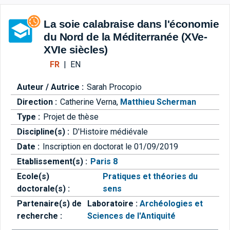
Aller directement à la barre 
La soie calabraise dans l'économie
du Nord de la Méditerranée (XVe-
XVIe siècles)
FR
|
EN
Auteur / Autrice :
Sarah Procopio
Direction :
Catherine Verna
,
Matthieu Scherman
Type :
Projet de thèse
Discipline(s) :
D'Histoire médiévale
Date :
Inscription en doctorat le 01/09/2019
Etablissement(s) :
Paris 8
Ecole(s)
Pratiques et théories du
doctorale(s) :
sens
Partenaire(s) de
Laboratoire :
Archéologies et
recherche :
Sciences de l'Antiquité