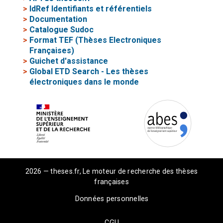
>
IdRef Identifiants et référentiels
>
Documentation
>
Catalogue Sudoc
>
Format TEF (Thèses Electroniques
Françaises)
>
Guichet d'assistance
>
Global ETD Search - Les thèses
électroniques dans le monde
2026 — theses.fr, Le moteur de recherche des thèses
françaises
Données personnelles
CGU