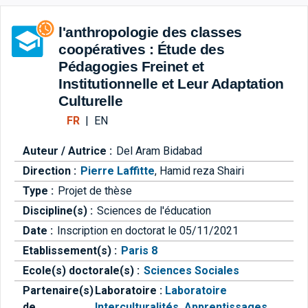
Aller directement à la barre 
l'anthropologie des classes
coopératives : Étude des
Pédagogies Freinet et
Institutionnelle et Leur Adaptation
Culturelle
FR
|
EN
Auteur / Autrice :
Del Aram Bidabad
Direction :
Pierre Laffitte
,
Hamid reza Shairi
Type :
Projet de thèse
Discipline(s) :
Sciences de l'éducation
Date :
Inscription en doctorat le 05/11/2021
Etablissement(s) :
Paris 8
Ecole(s) doctorale(s) :
Sciences Sociales
Partenaire(s)
Laboratoire :
Laboratoire
de
Interculturalités, Apprentissages,