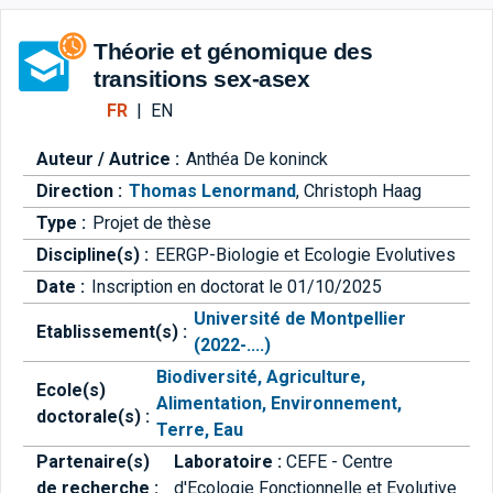
Aller directement à la barre 
Théorie et génomique des
transitions sex-asex
FR
|
EN
Auteur / Autrice :
Anthéa De koninck
Direction :
Thomas Lenormand
,
Christoph Haag
Type :
Projet de thèse
Discipline(s) :
EERGP-Biologie et Ecologie Evolutives
Date :
Inscription en doctorat le 01/10/2025
Université de Montpellier
Etablissement(s) :
(2022-....)
Biodiversité, Agriculture,
Ecole(s)
Alimentation, Environnement,
doctorale(s) :
Terre, Eau
Partenaire(s)
Laboratoire :
CEFE - Centre
de recherche :
d'Ecologie Fonctionnelle et Evolutive