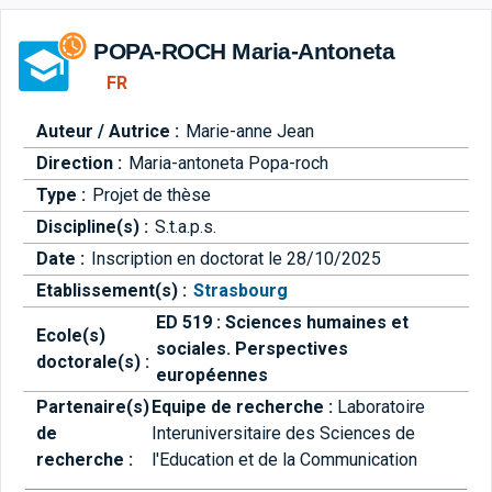
Aller directement à la barre 
POPA-ROCH Maria-Antoneta
FR
Auteur / Autrice :
Marie-anne Jean
Direction :
Maria-antoneta Popa-roch
Type :
Projet de thèse
Discipline(s) :
S.t.a.p.s.
Date :
Inscription en doctorat le 28/10/2025
Etablissement(s) :
Strasbourg
ED 519 : Sciences humaines et
Ecole(s)
sociales. Perspectives
doctorale(s) :
européennes
Partenaire(s)
Equipe de recherche :
Laboratoire
de
Interuniversitaire des Sciences de
recherche :
l'Education et de la Communication