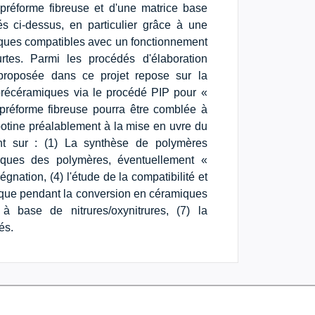
 préforme fibreuse et d'une matrice base
és ci-dessus, en particulier grâce à une
iques compatibles avec un fonctionnement
tes. Parmi les procédés d'élaboration
proposée dans ce projet repose sur la
 précéramiques via le procédé PIP pour «
e préforme fibreuse pourra être comblée à
botine préalablement à la mise en uvre du
ent sur : (1) La synthèse de polymères
giques des polymères, éventuellement «
nation, (4) l'étude de la compatibilité et
lumique pendant la conversion en céramiques
à base de nitrures/oxynitrures, (7) la
és.