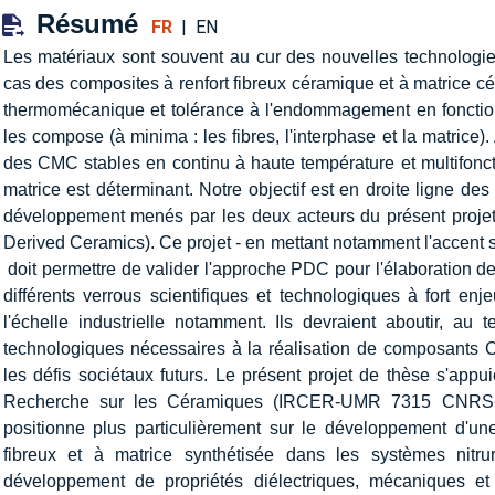
Résumé
FR
|
EN
Les matériaux sont souvent au cur des nouvelles technologie
cas des composites à renfort fibreux céramique et à matrice c
thermomécanique et tolérance à l'endommagement en fonction 
les compose (à minima : les fibres, l'interphase et la matrice).
des CMC stables en continu à haute température et multifonct
matrice est déterminant. Notre objectif est en droite ligne d
développement menés par les deux acteurs du présent proje
Derived Ceramics). Ce projet - en mettant notamment l'accent su
 doit permettre de valider l'approche PDC pour l'élaboration 
différents verrous scientifiques et technologiques à fort enje
l'échelle industrielle notamment. Ils devraient aboutir, a
technologiques nécessaires à la réalisation de composants 
les défis sociétaux futurs. Le présent projet de thèse s'appuie
Recherche sur les Céramiques (IRCER-UMR 7315 CNRS-U
positionne plus particulièrement sur le développement d'u
fibreux et à matrice synthétisée dans les systèmes nitru
développement de propriétés diélectriques, mécaniques e