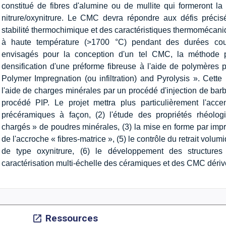
constitué de fibres d'alumine ou de mullite qui formeront la
nitrure/oxynitrure. Le CMC devra répondre aux défis précis
stabilité thermochimique et des caractéristiques thermomécan
à haute température (>1700 °C) pendant des durées cour
envisagés pour la conception d'un tel CMC, la méthode 
densification d'une préforme fibreuse à l'aide de polymères
Polymer Impregnation (ou infiltration) and Pyrolysis ». Cett
l'aide de charges minérales par un procédé d'injection de bar
procédé PIP. Le projet mettra plus particulièrement l'acc
précéramiques à façon, (2) l'étude des propriétés rhéolo
chargés » de poudres minérales, (3) la mise en forme par imprég
de l'accroche « fibres-matrice », (5) le contrôle du retrait vo
de type oxynitrure, (6) le développement des structures 
caractérisation multi-échelle des céramiques et des CMC dériv
Ressources