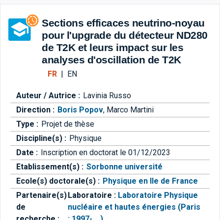
Aller directement à la barre 
Sections efficaces neutrino-noyau
pour l'upgrade du détecteur ND280
de T2K et leurs impact sur les
analyses d'oscillation de T2K
FR
|
EN
Auteur / Autrice :
Lavinia Russo
Direction :
Boris Popov
,
Marco Martini
Type :
Projet de thèse
Discipline(s) :
Physique
Date :
Inscription en doctorat le 01/12/2023
Etablissement(s) :
Sorbonne université
Ecole(s) doctorale(s) :
Physique en Ile de France
Partenaire(s)
Laboratoire :
Laboratoire Physique
de
nucléaire et hautes énergies (Paris
recherche :
; 1997-....)