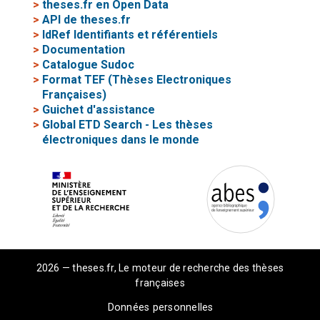
>
theses.fr en Open Data
>
API de theses.fr
>
IdRef Identifiants et référentiels
>
Documentation
>
Catalogue Sudoc
>
Format TEF (Thèses Electroniques
Françaises)
>
Guichet d'assistance
>
Global ETD Search - Les thèses
électroniques dans le monde
2026 — theses.fr, Le moteur de recherche des thèses
françaises
Données personnelles