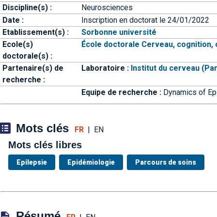
Discipline(s) :
Neurosciences
Date :
Inscription en doctorat le 24/01/2022
Etablissement(s) :
Sorbonne université
Ecole(s)
École doctorale Cerveau, cognition, 
doctorale(s) :
Partenaire(s) de
Laboratoire :
Institut du cerveau (Pari
recherche :
Equipe de recherche :
Dynamics of Epi
Mots clés
FR
|
EN
Mots clés libres
Epilepsie
Epidémiologie
Parcours de soins
Résumé