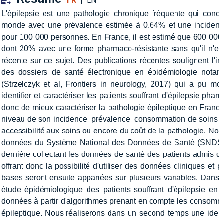
FR
|
EN
L'épilepsie est une pathologie chronique fréquente qui conc
monde avec une prévalence estimée à 0.64% et une incide
pour 100 000 personnes. En France, il est estimé que 600 000
dont 20% avec une forme pharmaco-résistante sans qu'il n'exi
récente sur ce sujet. Des publications récentes soulignent l'i
des dossiers de santé électronique en épidémiologie no
(Strzelczyk et al, Frontiers in neurology, 2017) qui a pu mo
identifier et caractériser les patients souffrant d'épilepsie phar
donc de mieux caractériser la pathologie épileptique en Franc
niveau de son incidence, prévalence, consommation de soins 
accessibilité aux soins ou encore du coût de la pathologie. Nou
données du Système National des Données de Santé (SNDS) 
dernière collectant les données de santé des patients admis 
offrant donc la possibilité d'utiliser des données cliniques 
bases seront ensuite appariées sur plusieurs variables. Dan
étude épidémiologique des patients souffrant d'épilepsie e
données à partir d'algorithmes prenant en compte les consomm
épileptique. Nous réaliserons dans un second temps une ident