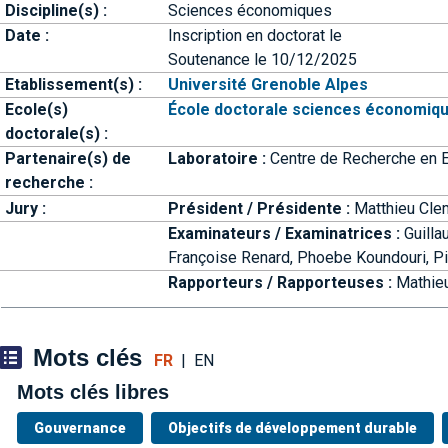
Discipline(s) :
Sciences économiques
Date :
Inscription en doctorat le
Soutenance le
10/12/2025
Etablissement(s) :
Université Grenoble Alpes
Ecole(s)
École doctorale sciences économiques
doctorale(s) :
Partenaire(s) de
Laboratoire :
Centre de Recherche en 
recherche :
Jury :
Président / Présidente :
Matthieu Cle
Examinateurs / Examinatrices :
Guilla
Françoise Renard,
Phoebe Koundouri,
P
Rapporteurs / Rapporteuses :
Mathie
Mots clés
FR
|
EN
Mots clés libres
Gouvernance
Objectifs de développement durable