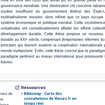
mise en uvre des ODD quil aurait pu, en grande partie en
gouvernance mondiale. Une observation clé concerne labsence
soutien insuffisant du gouvernement fédéral des État
multilatéralisme onusien, alors même que ce pays occupe u
système économique et politique mondial. Cette incohérence
unilatérales ont considérablement affaibli les efforts collec
développement durable. Cette thèse propose un nouveau 
durable au XXIᵉ siècle, comprenant dimportantes réformes 
principes qui doivent soutenir la coopération internationa
monde multipolaire. Enfin, cette thèse conclut que le parad
paradigme pertinent au niveau international pour promouvoir 
futures.
Ressources
>
Bibliomap - Carte des
hèses de
consultations de theses.fr en
se
temps réel
érieur