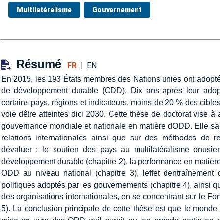
Multilatéralisme
Gouvernement
Résumé
FR
|
EN
En 2015, les 193 États membres des Nations unies ont adopté l
de développement durable (ODD). Dix ans après leur adop
certains pays, régions et indicateurs, moins de 20 % des cibl
voie dêtre atteintes dici 2030. Cette thèse de doctorat vise à
gouvernance mondiale et nationale en matière dODD. Elle sa
relations internationales ainsi que sur des méthodes de r
dévaluer : le soutien des pays au multilatéralisme onusi
développement durable (chapitre 2), la performance en matière
ODD au niveau national (chapitre 3), leffet dentraînement
politiques adoptés par les gouvernements (chapitre 4), ainsi qu
des organisations internationales, en se concentrant sur le Fon
5). La conclusion principale de cette thèse est que le monde 