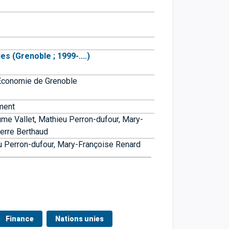
 (Grenoble ; 1999-....)
Economie de Grenoble
ment
ume Vallet,
Mathieu Perron-dufour,
Mary-
ierre Berthaud
u Perron-dufour,
Mary-Françoise Renard
Finance
Nations unies