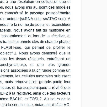
rd à une résolution en cellule unique et
nes, nous avons mis au point des modèles
ns caractérisé le paysage postopératoire
lule unique (scRNA-seq, snATAC-seq). A
roduire la norme de soins, et reconstituer
atients. Nous avons fait du multiome en
st-traitement et lors de la récidive, et
rs transcriptionnels clés de chaque phase.
 FLASH-seq, qui permet de profiler le
s objectif 1. Nous avons démontré que la
ans les tissus résiduels, entraînant un
mésenchymateuse, et une plus grande
lésions associées à la chirurgie comme un
raitement, les cellules tumorales subissent
s, mais retrouvent en grande partie leur
nomiques et transcriptomiques a révélé des
F2 à la récidive), ainsi que des facteurs
 comme BACH1 et FOSL2. Au cours de la
e et à la sénescence, notamment l'état VC-