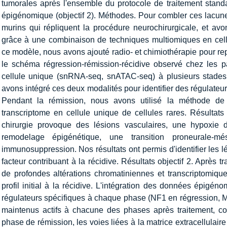
tumorales après l'ensemble du protocole de traitement standa
épigénomique (objectif 2). Méthodes. Pour combler ces lacu
murins qui répliquent la procédure neurochirurgicale, et avo
grâce à une combinaison de techniques multiomiques en cel
ce modèle, nous avons ajouté radio- et chimiothérapie pour rep
le schéma régression-rémission-récidive observé chez les p
cellule unique (snRNA-seq, snATAC-seq) à plusieurs stades po
avons intégré ces deux modalités pour identifier des régulateu
Pendant la rémission, nous avons utilisé la méthode de
transcriptome en cellule unique de cellules rares. Résultat
chirurgie provoque des lésions vasculaires, une hypoxie d
remodelage épigénétique, une transition proneurale-
immunosuppression. Nos résultats ont permis d'identifier les 
facteur contribuant à la récidive. Résultats objectif 2. Après t
de profondes altérations chromatiniennes et transcriptomique
profil initial à la récidive. L'intégration des données épigé
régulateurs spécifiques à chaque phase (NF1 en régression, ME
maintenus actifs à chacune des phases après traitement,
phase de rémission, les voies liées à la matrice extracellulair