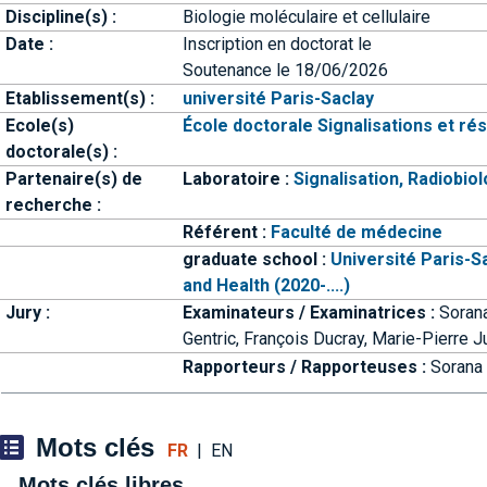
Discipline(s) :
Biologie moléculaire et cellulaire
Date :
Inscription en doctorat le
Soutenance le
18/06/2026
Etablissement(s) :
université Paris-Saclay
Ecole(s)
École doctorale Signalisations et rés
doctorale(s) :
Partenaire(s) de
Laboratoire :
Signalisation, Radiobio
recherche :
Référent :
Faculté de médecine
graduate school :
Université Paris-S
and Health (2020-....)
Jury :
Examinateurs / Examinatrices :
Soran
Gentric,
François Ducray,
Marie-Pierre J
Rapporteurs / Rapporteuses :
Sorana
Mots clés
FR
|
EN
Mots clés libres