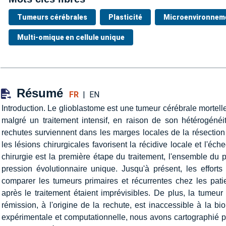
Tumeurs cérébrales
Plasticité
Microenvironnem
Multi-omique en cellule unique
Résumé
FR
|
EN
Introduction. Le glioblastome est une tumeur cérébrale mortel
malgré un traitement intensif, en raison de son hétérogénéit
rechutes surviennent dans les marges locales de la résectio
les lésions chirurgicales favorisent la récidive locale et l'échec
chirurgie est la première étape du traitement, l'ensemble du 
pression évolutionnaire unique. Jusqu'à présent, les effort
comparer les tumeurs primaires et récurrentes chez les patie
après le traitement étaient imprévisibles. De plus, la tumeu
rémission, à l'origine de la rechute, est inaccessible à la b
expérimentale et computationnelle, nous avons cartographié po