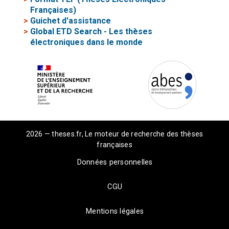
Françaises)
>
Guichet d'assistance
>
Global ETD Search - Les thèses
électroniques dans le monde
2026 — theses.fr, Le moteur de recherche des thèses
françaises
Données personnelles
CGU
Mentions légales