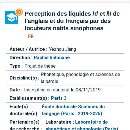
Aller directement à la barre 
Perception des liquides /r/ et /l/ de
l'anglais et du français par des
locuteurs natifs sinophones
FR
Auteur / Autrice :
Yezhou Jiang
Direction :
Rachid Ridouane
Type :
Projet de thèse
Phonétique, phonologie et sciences de
Discipline(s) :
la parole
Date :
Inscription en doctorat le 08/11/2019
Etablissement(s) :
Paris 3
Ecole(s)
École doctorale Sciences du
doctorale(s) :
langage (Paris ; 2019-2025)
Partenaire(s)
Laboratoire :
Laboratoire de
de recherche :
phonétique et phonologie (Paris)