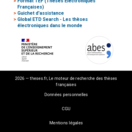
>
Format TEF (Thèses Electroniques
Françaises)
>
Guichet d'assistance
>
Global ETD Search - Les thèses
électroniques dans le monde
2026 — theses.fr, Le moteur de recherche des thèses
françaises
Données personnelles
CGU
Mentions légales