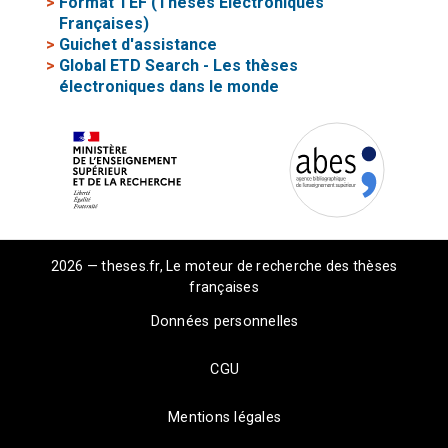
>
Format TEF (Thèses Electroniques
Françaises)
>
Guichet d'assistance
>
Global ETD Search - Les thèses
électroniques dans le monde
2026 — theses.fr, Le moteur de recherche des thèses
françaises
Données personnelles
CGU
Mentions légales