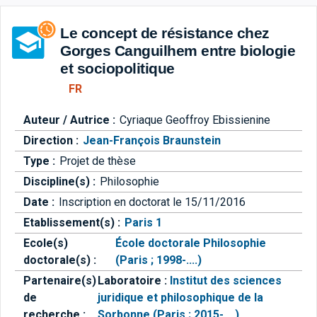
Aller directement à la barre 
Le concept de résistance chez
Gorges Canguilhem entre biologie
et sociopolitique
FR
Auteur / Autrice :
Cyriaque Geoffroy Ebissienine
Direction :
Jean-François Braunstein
Type :
Projet de thèse
Discipline(s) :
Philosophie
Date :
Inscription en doctorat le 15/11/2016
Etablissement(s) :
Paris 1
Ecole(s)
École doctorale Philosophie
doctorale(s) :
(Paris ; 1998-....)
Partenaire(s)
Laboratoire :
Institut des sciences
de
juridique et philosophique de la
recherche :
Sorbonne (Paris ; 2015-....)