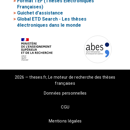
>
Format TEF (Thèses Electroniques
Françaises)
>
Guichet d'assistance
>
Global ETD Search - Les thèses
électroniques dans le monde
2026 — theses.fr, Le moteur de recherche des thèses
françaises
Données personnelles
CGU
Mentions légales