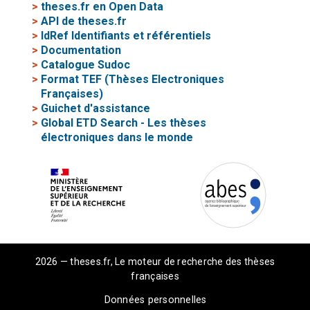
>
theses.fr en Open Data
>
API de theses.fr
>
IdRef Identifiants et référentiels
>
Documentation
>
Catalogue Sudoc
>
Format TEF (Thèses Electroniques
Françaises)
>
Guichet d'assistance
>
Global ETD Search - Les thèses
électroniques dans le monde
2026 — theses.fr, Le moteur de recherche des thèses
françaises
Données personnelles