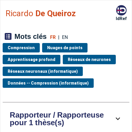
Aller directement à la barre 
Ricardo
De Queiroz
IdRef
Mots clés
FR
|
EN
Compression
Nuages de points
Apprentissage profond
Réseaux de neurones
Réseaux neuronaux (informatique)
Données -- Compression (informatique)
Rapporteur / Rapporteuse
pour 1 thèse(s)