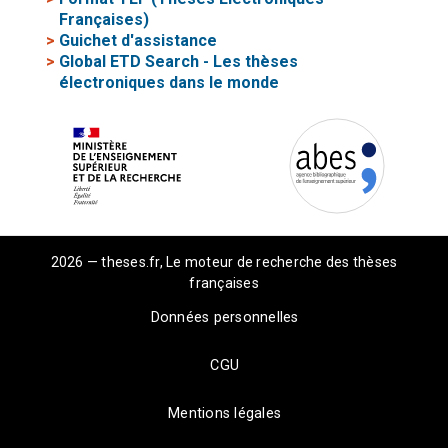
Françaises)
>
Guichet d'assistance
>
Global ETD Search - Les thèses
électroniques dans le monde
2026 — theses.fr, Le moteur de recherche des thèses
françaises
Données personnelles
CGU
Mentions légales