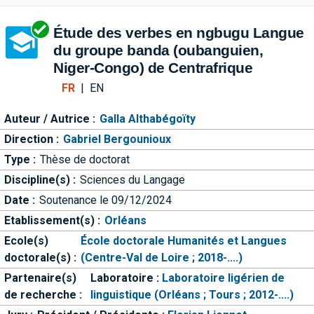
Aller directement à la barre 
Étude des verbes en ngbugu Langue
du groupe banda (oubanguien,
Niger-Congo) de Centrafrique
FR
|
EN
Auteur / Autrice :
Galla Althabégoïty
Direction :
Gabriel Bergounioux
Type :
Thèse de doctorat
Discipline(s) :
Sciences du Langage
Date :
Soutenance le 09/12/2024
Etablissement(s) :
Orléans
Ecole(s)
École doctorale Humanités et Langues
doctorale(s) :
(Centre-Val de Loire ; 2018-....)
Partenaire(s)
Laboratoire :
Laboratoire ligérien de
de recherche :
linguistique (Orléans ; Tours ; 2012-....)