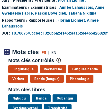
Jury :
Président / Présidente :
Florian Lionnet
Examinateurs / Examinatrices :
Aimée Lahaussois,
Anne
Gwenaëlle Fabre,
Pascal Boyeldieu,
Tatiana Nikitina
Rapporteurs / Rapporteuses :
Florian Lionnet,
Aimée
Lahaussois
DOI :
10.70675/0bcbec13z6b6az4145zaaa5zd4465d26820f
Mots clés
FR
|
EN
Mots clés contrôlés
Linguistique
Recherche
Langues banda
Verbes
Banda (langue)
Phonologie
Mots clés libres
Ngbugu
Banda
Oubangui
Système verbal
Transitivité