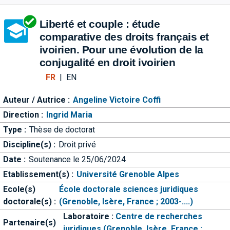
Aller directement à la barre 
Liberté et couple : étude
comparative des droits français et
ivoirien. Pour une évolution de la
conjugalité en droit ivoirien
FR
|
EN
Auteur / Autrice :
Angeline Victoire Coffi
Direction :
Ingrid Maria
Type :
Thèse de doctorat
Discipline(s) :
Droit privé
Date :
Soutenance le 25/06/2024
Etablissement(s) :
Université Grenoble Alpes
Ecole(s)
École doctorale sciences juridiques
doctorale(s) :
(Grenoble, Isère, France ; 2003-....)
Laboratoire :
Centre de recherches
Partenaire(s)
juridiques (Grenoble, Isère, France ;