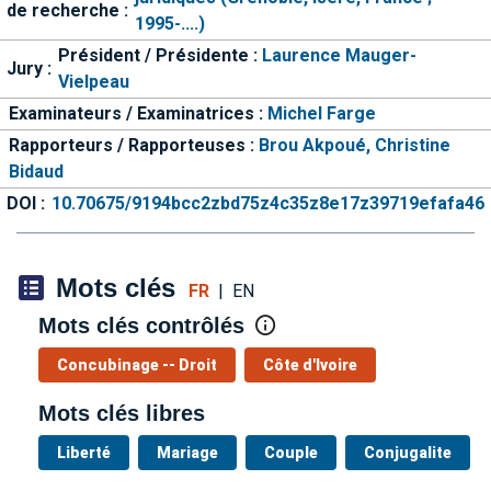
de recherche :
1995-....)
Président / Présidente :
Laurence Mauger-
Jury :
Vielpeau
Examinateurs / Examinatrices :
Michel Farge
Rapporteurs / Rapporteuses :
Brou Akpoué,
Christine
Bidaud
DOI :
10.70675/9194bcc2zbd75z4c35z8e17z39719efafa46
Mots clés
FR
|
EN
Mots clés contrôlés
Concubinage -- Droit
Côte d'Ivoire
Mots clés libres
Liberté
Mariage
Couple
Conjugalite