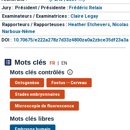
Jury :
Président / Présidente :
Frédéric Relaix
Examinateurs / Examinatrices :
Claire Legay
Rapporteurs / Rapporteuses :
Heather Etchevers,
Nicolas
Narboux-Nême
DOI :
10.70675/e222a278z7d33z4800za0a2zbce35df23a3a
Mots clés
FR
|
EN
Mots clés contrôlés
Ontogenèse
Foetus -- Cerveau
Stades embryonnaires
Microscopie de fluorescence
Mots clés libres
Embryons humain