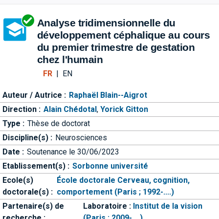
Aller directement à la barre 
Analyse tridimensionnelle du
développement céphalique au cours
du premier trimestre de gestation
chez l'humain
FR
|
EN
Auteur / Autrice :
Raphaël Blain--Aigrot
Direction :
Alain Chédotal
,
Yorick Gitton
Type :
Thèse de doctorat
Discipline(s) :
Neurosciences
Date :
Soutenance le 30/06/2023
Etablissement(s) :
Sorbonne université
Ecole(s)
École doctorale Cerveau, cognition,
doctorale(s) :
comportement (Paris ; 1992-....)
Partenaire(s) de
Laboratoire :
Institut de la vision
recherche :
(Paris ; 2009-....)