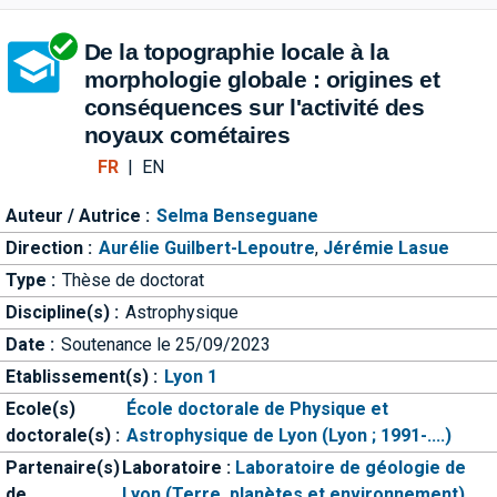
Aller directement à la barre 
De la topographie locale à la
morphologie globale : origines et
conséquences sur l'activité des
noyaux cométaires
FR
|
EN
Auteur / Autrice :
Selma Benseguane
Direction :
Aurélie Guilbert-Lepoutre
,
Jérémie Lasue
Type :
Thèse de doctorat
Discipline(s) :
Astrophysique
Date :
Soutenance le 25/09/2023
Etablissement(s) :
Lyon 1
Ecole(s)
École doctorale de Physique et
doctorale(s) :
Astrophysique de Lyon (Lyon ; 1991-....)
Partenaire(s)
Laboratoire :
Laboratoire de géologie de
de
Lyon (Terre, planètes et environnement)