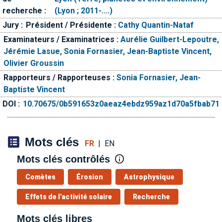
recherche :
(Lyon ; 2011-....)
Jury :
Président / Présidente :
Cathy Quantin-Nataf
Examinateurs / Examinatrices :
Aurélie Guilbert-Lepoutre,
Jérémie Lasue,
Sonia Fornasier,
Jean-Baptiste Vincent,
Olivier Groussin
Rapporteurs / Rapporteuses :
Sonia Fornasier,
Jean-
Baptiste Vincent
DOI :
10.70675/0b591653z0aeaz4ebdz959az1d70a5fbab71
Mots clés
FR
|
EN
Mots clés contrôlés
Comètes
Érosion
Astrophysique
Effets de l'activité solaire
Recherche
Mots clés libres