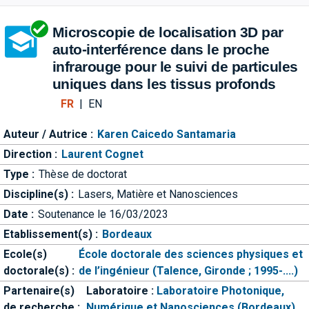
Aller directement à la barre 
Microscopie de localisation 3D par
auto-interférence dans le proche
infrarouge pour le suivi de particules
uniques dans les tissus profonds
FR
|
EN
Auteur / Autrice :
Karen Caicedo Santamaria
Direction :
Laurent Cognet
Type :
Thèse de doctorat
Discipline(s) :
Lasers, Matière et Nanosciences
Date :
Soutenance le 16/03/2023
Etablissement(s) :
Bordeaux
Ecole(s)
École doctorale des sciences physiques et
doctorale(s) :
de l’ingénieur (Talence, Gironde ; 1995-....)
Partenaire(s)
Laboratoire :
Laboratoire Photonique,
de recherche :
Numérique et Nanosciences (Bordeaux)