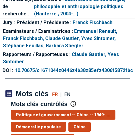
de
philosophie et anthropologie politiques
recherche :
(Nanterre ; 2004-...)
Jury :
Président / Présidente :
Franck Fischbach
Examinateurs / Examinatrices :
Emmanuel Renault,
Franck Fischbach,
Claude Gautier,
Yves Sintomer,
Stéphane Feuillas,
Barbara Stiegler
Rapporteurs / Rapporteuses :
Claude Gautier,
Yves
Sintomer
DOI :
10.70675/c1671044z0446z4b38z85efz4306f5872fbc
Mots clés
FR
|
EN
Mots clés contrôlés
Politique et gouvernement -- Chine -- 1949-....
Démocratie populaire
Chine