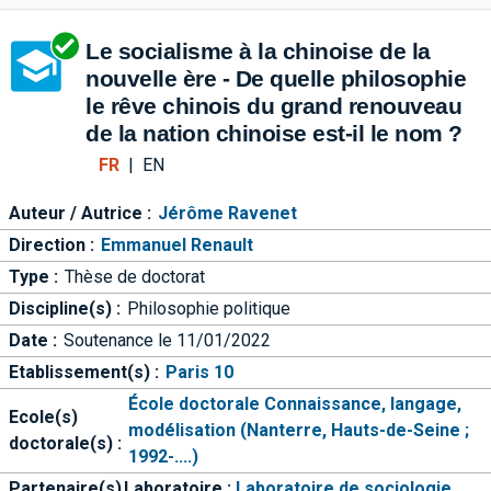
Aller directement à la barre 
Le socialisme à la chinoise de la
nouvelle ère - De quelle philosophie
le rêve chinois du grand renouveau
de la nation chinoise est-il le nom ?
FR
|
EN
Auteur / Autrice :
Jérôme Ravenet
Direction :
Emmanuel Renault
Type :
Thèse de doctorat
Discipline(s) :
Philosophie politique
Date :
Soutenance le 11/01/2022
Etablissement(s) :
Paris 10
École doctorale Connaissance, langage,
Ecole(s)
modélisation (Nanterre, Hauts-de-Seine ;
doctorale(s) :
1992-....)
Partenaire(s)
Laboratoire :
Laboratoire de sociologie,