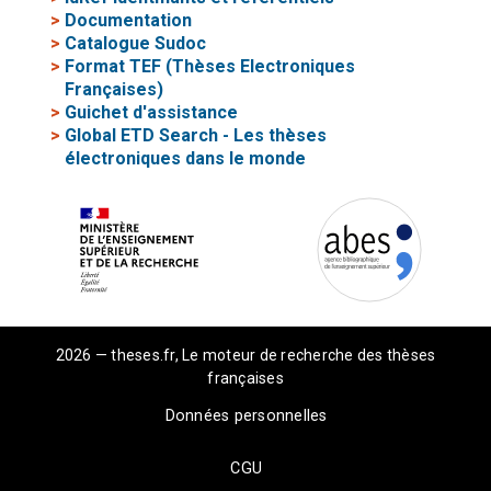
>
Documentation
>
Catalogue Sudoc
>
Format TEF (Thèses Electroniques
Françaises)
>
Guichet d'assistance
>
Global ETD Search - Les thèses
électroniques dans le monde
2026 — theses.fr, Le moteur de recherche des thèses
françaises
Données personnelles
CGU