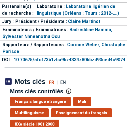
Partenaire(s)
Laboratoire :
Laboratoire ligérien de
de recherche :
linguistique (Orléans ; Tours ; 2012-....)
Jury :
Président / Présidente :
Claire Martinot
Examinateurs / Examinatrices :
Badreddine Hamma,
Sylvester Nhneanotnu Osu
Rapporteurs / Rapporteuses :
Corinne Weber,
Christophe
Parisse
DOI :
10.70675/afcf73b1zba9bz4334z80bbzd90ced4c9074
Mots clés
FR
|
EN
Mots clés contrôlés
Français langue étrangère
Mali
Multilinguisme
Enseignement du français
XXe siècle 1901 2000