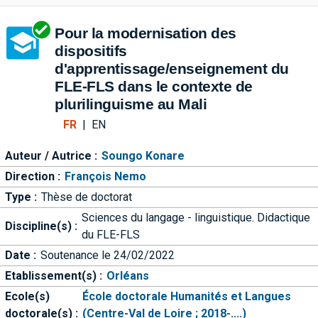
Aller directement à la barre 
Pour la modernisation des
dispositifs
d'apprentissage/enseignement du
FLE-FLS dans le contexte de
plurilinguisme au Mali
FR
|
EN
Auteur / Autrice :
Soungo Konare
Direction :
François Nemo
Type :
Thèse de doctorat
Sciences du langage - linguistique. Didactique
Discipline(s) :
du FLE-FLS
Date :
Soutenance le 24/02/2022
Etablissement(s) :
Orléans
Ecole(s)
École doctorale Humanités et Langues
doctorale(s) :
(Centre-Val de Loire ; 2018-....)