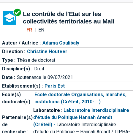
Aller directement à la barre 
Le contrôle de l'Etat sur les
collectivités territoriales au Mali
FR
|
EN
Auteur / Autrice :
Adama Coulibaly
Direction :
Christine Houteer
Type :
Thèse de doctorat
Discipline(s) :
Droit
Date :
Soutenance le 09/07/2021
Etablissement(s) :
Paris Est
Ecole(s)
École doctorale Organisations, marchés,
doctorale(s) :
institutions (Créteil ; 2010-....)
Laboratoire :
Laboratoire Interdisciplinaire
Partenaire(s)
d'étude du Politique Hannah Arendt
de
(Créteil) -
Laboratoire Interdisciplinaire
recherche :
d’étude du Politique – Hannah Arendt / LIPHA-