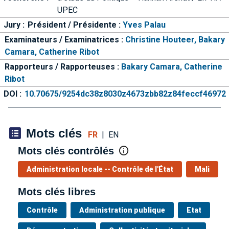
UPEC
Jury :
Président / Présidente :
Yves Palau
Examinateurs / Examinatrices :
Christine Houteer,
Bakary
Camara,
Catherine Ribot
Rapporteurs / Rapporteuses :
Bakary Camara,
Catherine
Ribot
DOI :
10.70675/9254dc38z8030z4673zbb82z84feccf46972
Mots clés
FR
|
EN
Mots clés contrôlés
Administration locale -- Contrôle de l'État
Mali
Mots clés libres
Contrôle
Administration publique
Etat