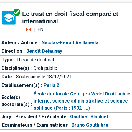
Aller directement à la barre 
Le trust en droit fiscal comparé et
international
FR
|
EN
Auteur / Autrice :
Nicolas-Benoît Avillaneda
Direction :
Benoît Delaunay
Type :
Thèse de doctorat
Discipline(s) :
Droit public
Date :
Soutenance le 18/12/2021
Etablissement(s) :
Paris 2
École doctorale Georges Vedel Droit public
Ecole(s)
interne, science administrative et science
doctorale(s) :
politique (Paris ; 1992-....)
Jury :
Président / Présidente :
Gauthier Blanluet
Examinateurs / Examinatrices :
Bruno Gouthière