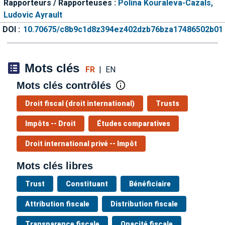
Rapporteurs / Rapporteuses :
Polina Kouraleva-Cazals,
Ludovic Ayrault
DOI :
10.70675/c8b9c1d8z394ez402dzb76bza17486502b01
Mots clés
FR
|
EN
Mots clés contrôlés
Droit fiscal (droit international)
Trusts
Impôts -- Droit
Études comparatives
Droit international privé -- Impôt
Mots clés libres
Trust
Constituant
Bénéficiaire
Attribution fiscale
Distribution fiscale
Transparence fiscale
Opacité fiscale