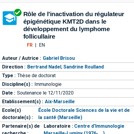
Aller directement à la barre 
Rôle de l'inactivation du régulateur
épigénétique KMT2D dans le
développement du lymphome
follicullaire
FR
|
EN
Auteur / Autrice :
Gabriel Brisou
Direction :
Bertrand Nadel
,
Sandrine Roulland
Type :
Thèse de doctorat
Discipline(s) :
Immunologie
Date :
Soutenance le 12/11/2020
Etablissement(s) :
Aix-Marseille
Ecole(s)
École Doctorale Sciences de la vie et de
doctorale(s) :
la santé (Marseille)
Partenaire(s) de
Laboratoire :
Centre d'Immunologie
recherche :
Marseille-Luminy (1976-....)