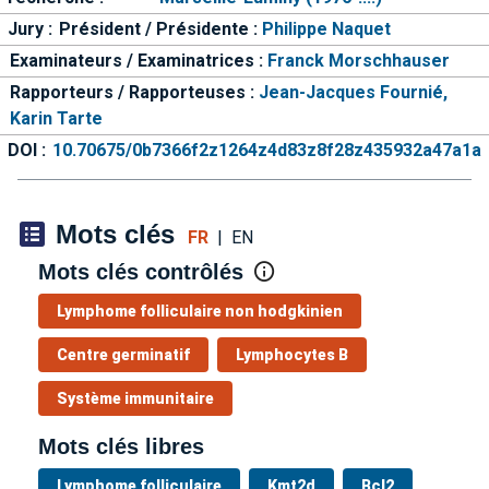
Jury :
Président / Présidente :
Philippe Naquet
Examinateurs / Examinatrices :
Franck Morschhauser
Rapporteurs / Rapporteuses :
Jean-Jacques Fournié,
Karin Tarte
DOI :
10.70675/0b7366f2z1264z4d83z8f28z435932a47a1a
Mots clés
FR
|
EN
Mots clés contrôlés
Lymphome folliculaire non hodgkinien
Centre germinatif
Lymphocytes B
Système immunitaire
Mots clés libres
Lymphome folliculaire
Kmt2d
Bcl2