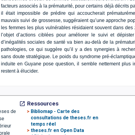
facteurs associés à la prématurité, pour certains déjà décrits par
il était impossible de prédire qui accoucherait prématurém
mauvais suivi de grossesse, suggéraient qu’une approche popul
les femmes les plus vulnérables résidaient souvent dans des z
l’objet d’actions ciblées pour améliorer le suivi et dépiste
d’inégalités sociales de santé va bien au-delà de la prématur
pathologies, ce qui suggère qu’il y a des synergies à recher
sans doute stratégique. Le poids du syndrome pré-éclamptiqu
induite en Guyane pose question, il semble nettement plus im
restent à élucider.
Ressources
>
Bibliomap - Carte des
hèses de
consultations de theses.fr en
se
temps réel
érieur
>
theses.fr en Open Data
orale