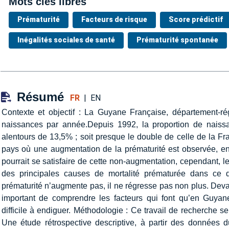
Mots clés libres
Prématurité
Facteurs de risque
Score prédictif
Inégalités sociales de santé
Prématurité spontanée
Résumé
FR
|
EN
Contexte et objectif : La Guyane Française, département-r
naissances par année.Depuis 1992, la proportion de naiss
alentours de 13,5% ; soit presque le double de celle de la Fr
pays où une augmentation de la prématurité est observée, en
pourrait se satisfaire de cette non-augmentation, cependant, les
des principales causes de mortalité prématurée dans ce 
prématurité n’augmente pas, il ne régresse pas non plus. Deva
important de comprendre les facteurs qui font qu’en Guyane,
difficile à endiguer. Méthodologie : Ce travail de recherche se
Une étude rétrospective descriptive, à partir des données 