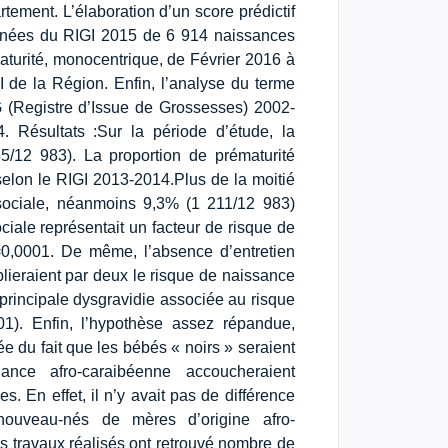
ement. L’élaboration d’un score prédictif
onnées du RIGI 2015 de 6 914 naissances
aturité, monocentrique, de Février 2016 à
I de la Région. Enfin, l’analyse du terme
G (Registre d’Issue de Grossesses) 2002-
 Résultats :Sur la période d’étude, la
5/12 983). La proportion de prématurité
selon le RIGI 2013-2014.Plus de la moitié
é sociale, néanmoins 9,3% (1 211/12 983)
ciale représentait un facteur de risque de
=0,0001. De même, l’absence d’entretien
plieraient par deux le risque de naissance
 principale dysgravidie associée au risque
1). Enfin, l’hypothèse assez répandue,
ée du fait que les bébés « noirs » seraient
ce afro-caraibéenne accoucheraient
. En effet, il n’y avait pas de différence
s nouveau-nés de mères d’origine afro-
 travaux réalisés ont retrouvé nombre de