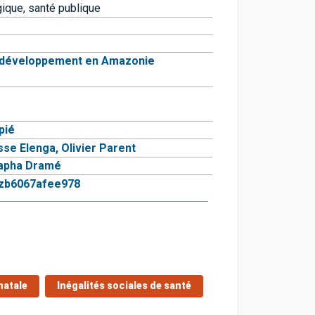
gique, santé publique
et développement en Amazonie
pié
sse Elenga,
Olivier Parent
apha Dramé
czb6067afee978
natale
Inégalités sociales de santé