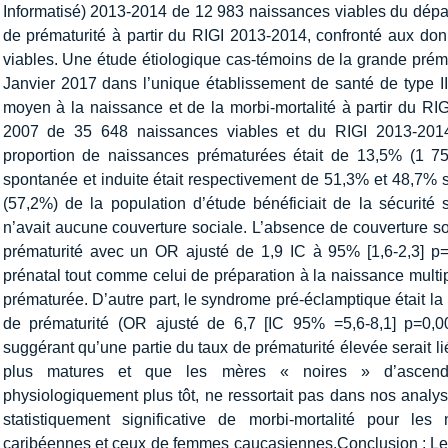
Informatisé) 2013-2014 de 12 983 naissances viables du départ
de prématurité à partir du RIGI 2013-2014, confronté aux d
viables. Une étude étiologique cas-témoins de la grande prém
Janvier 2017 dans l’unique établissement de santé de type II
moyen à la naissance et de la morbi-mortalité à partir du RI
2007 de 35 648 naissances viables et du RIGI 2013-2014.
proportion de naissances prématurées était de 13,5% (1 75
spontanée et induite était respectivement de 51,3% et 48,7% 
(57,2%) de la population d’étude bénéficiait de la sécurit
n’avait aucune couverture sociale. L’absence de couverture so
prématurité avec un OR ajusté de 1,9 IC à 95% [1,6-2,3] p
prénatal tout comme celui de préparation à la naissance multi
prématurée. D’autre part, le syndrome pré-éclamptique était la
de prématurité (OR ajusté de 6,7 [IC 95% =5,6-8,1] p=0,00
suggérant qu’une partie du taux de prématurité élevée serait li
plus matures et que les mères « noires » d’ascendan
physiologiquement plus tôt, ne ressortait pas dans nos analyses
statistiquement significative de morbi-mortalité pour le
caribéennes et ceux de femmes caucasiennes.Conclusion : Les