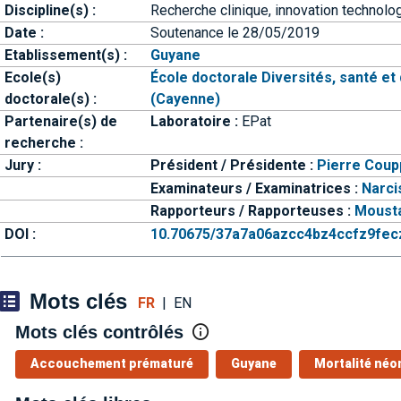
Discipline(s) :
Recherche clinique, innovation technolo
Date :
Soutenance le 28/05/2019
Etablissement(s) :
Guyane
Ecole(s)
École doctorale Diversités, santé 
doctorale(s) :
(Cayenne)
Partenaire(s) de
Laboratoire :
EPat
recherche :
Jury :
Président / Présidente :
Pierre Coup
Examinateurs / Examinatrices :
Narci
Rapporteurs / Rapporteuses :
Moust
DOI :
10.70675/37a7a06azcc4bz4ccfz9fe
Mots clés
FR
|
EN
Mots clés contrôlés
Accouchement prématuré
Guyane
Mortalité néo