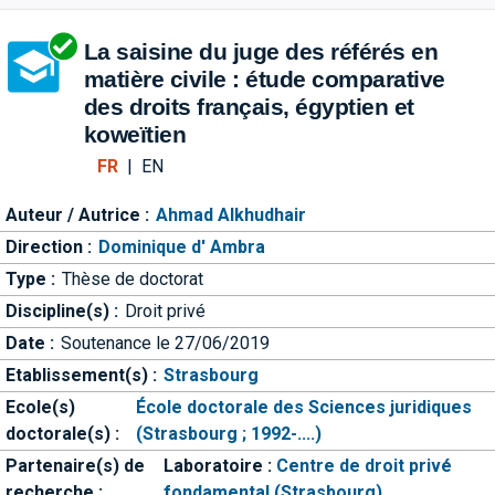
Aller directement à la barre 
La saisine du juge des référés en
matière civile : étude comparative
des droits français, égyptien et
koweïtien
FR
|
EN
Auteur / Autrice :
Ahmad Alkhudhair
Direction :
Dominique d' Ambra
Type :
Thèse de doctorat
Discipline(s) :
Droit privé
Date :
Soutenance le 27/06/2019
Etablissement(s) :
Strasbourg
Ecole(s)
École doctorale des Sciences juridiques
doctorale(s) :
(Strasbourg ; 1992-....)
Partenaire(s) de
Laboratoire :
Centre de droit privé
recherche :
fondamental (Strasbourg)