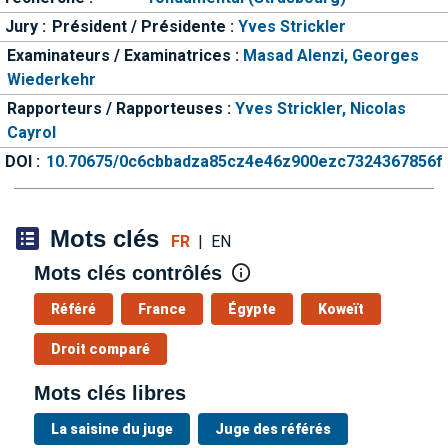
Jury :
Président / Présidente :
Yves Strickler
Examinateurs / Examinatrices :
Masad Alenzi,
Georges
Wiederkehr
Rapporteurs / Rapporteuses :
Yves Strickler,
Nicolas
Cayrol
DOI :
10.70675/0c6cbbadza85cz4e46z900ezc7324367856f
Mots clés
FR
|
EN
Mots clés contrôlés
Référé
France
Égypte
Koweït
Droit comparé
Mots clés libres
La saisine du juge
Juge des référés