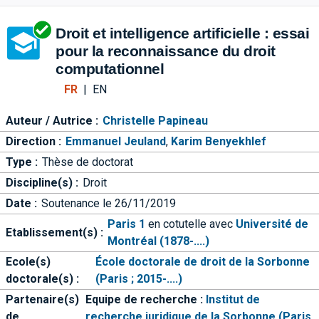
Aller directement à la barre 
Droit et intelligence artificielle : essai
pour la reconnaissance du droit
computationnel
FR
|
EN
Auteur / Autrice :
Christelle Papineau
Direction :
Emmanuel Jeuland
,
Karim Benyekhlef
Type :
Thèse de doctorat
Discipline(s) :
Droit
Date :
Soutenance le 26/11/2019
Paris 1
en cotutelle avec
Université de
Etablissement(s) :
Montréal (1878-....)
Ecole(s)
École doctorale de droit de la Sorbonne
doctorale(s) :
(Paris ; 2015-....)
Partenaire(s)
Equipe de recherche :
Institut de
de
recherche juridique de la Sorbonne (Paris