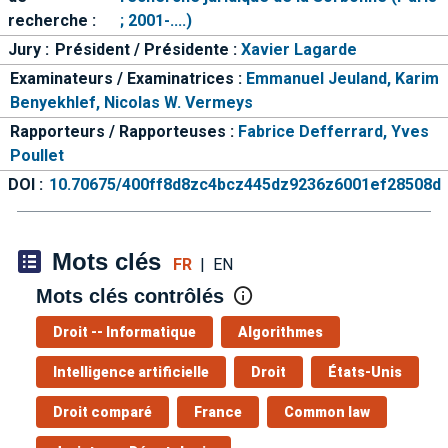
recherche :
; 2001-....)
Jury :
Président / Présidente :
Xavier Lagarde
Examinateurs / Examinatrices :
Emmanuel Jeuland,
Karim
Benyekhlef,
Nicolas W. Vermeys
Rapporteurs / Rapporteuses :
Fabrice Defferrard,
Yves
Poullet
DOI :
10.70675/400ff8d8zc4bcz445dz9236z6001ef28508d
Mots clés
FR
|
EN
Mots clés contrôlés
Droit -- Informatique
Algorithmes
Intelligence artificielle
Droit
États-Unis
Droit comparé
France
Common law