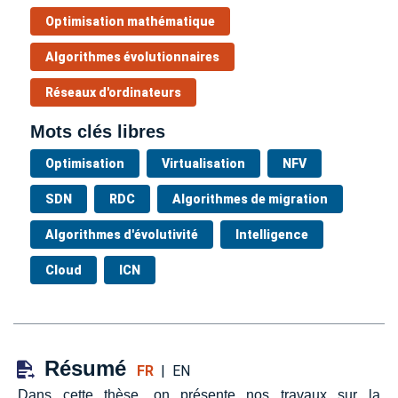
Optimisation mathématique
Algorithmes évolutionnaires
Réseaux d'ordinateurs
Mots clés libres
Optimisation
Virtualisation
NFV
SDN
RDC
Algorithmes de migration
Algorithmes d'évolutivité
Intelligence
Cloud
ICN
Résumé
FR
|
EN
Dans cette thèse, on présente nos travaux sur la