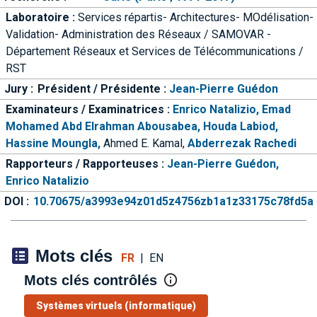
Laboratoire :
Services répartis- Architectures- MOdélisation-
Validation- Administration des Réseaux / SAMOVAR -
Département Réseaux et Services de Télécommunications /
RST
Jury :
Président / Présidente :
Jean-Pierre Guédon
Examinateurs / Examinatrices :
Enrico Natalizio,
Emad
Mohamed Abd Elrahman Abousabea,
Houda Labiod,
Hassine Moungla,
Ahmed E. Kamal,
Abderrezak Rachedi
Rapporteurs / Rapporteuses :
Jean-Pierre Guédon,
Enrico Natalizio
DOI :
10.70675/a3993e94z01d5z4756zb1a1z33175c78fd5a
Mots clés
FR
|
EN
Mots clés contrôlés
Systèmes virtuels (informatique)