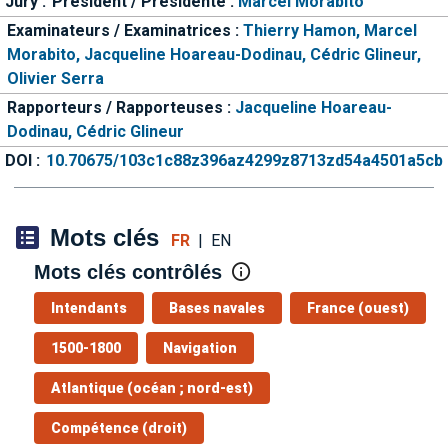
Jury :
Président / Présidente :
Marcel Morabito
Examinateurs / Examinatrices :
Thierry Hamon,
Marcel
Morabito,
Jacqueline Hoareau-Dodinau,
Cédric Glineur,
Olivier Serra
Rapporteurs / Rapporteuses :
Jacqueline Hoareau-
Dodinau,
Cédric Glineur
DOI :
10.70675/103c1c88z396az4299z8713zd54a4501a5cb
Mots clés
FR
|
EN
Mots clés contrôlés
Intendants
Bases navales
France (ouest)
1500-1800
Navigation
Atlantique (océan ; nord-est)
Compétence (droit)