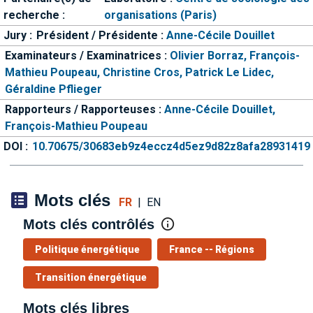
recherche :
organisations (Paris)
Jury :
Président / Présidente :
Anne-Cécile Douillet
Examinateurs / Examinatrices :
Olivier Borraz,
François-
Mathieu Poupeau,
Christine Cros,
Patrick Le Lidec,
Géraldine Pflieger
Rapporteurs / Rapporteuses :
Anne-Cécile Douillet,
François-Mathieu Poupeau
DOI :
10.70675/30683eb9z4eccz4d5ez9d82z8afa28931419
Mots clés
FR
|
EN
Mots clés contrôlés
Politique énergétique
France -- Régions
Transition énergétique
Mots clés libres