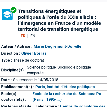
Aller directement à la barre 
Transitions énergétiques et
politiques à l’orée du XXIe siècle :
l’émergence en France d’un modèle
territorial de transition énergétique
FR
|
EN
Auteur / Autrice :
Marie Dégremont-Dorville
Direction :
Olivier Borraz
Type :
Thèse de doctorat
Science politique. Sociologie politique
Discipline(s) :
comparée
Date :
Soutenance le 14/05/2018
Etablissement(s) :
Paris, Institut d'études politiques
Ecole(s)
École de la recherche de Sciences Po
doctorale(s) :
(Paris ; 1995-....)
Partenaire(s) de
Laboratoire :
Centre de sociologie des