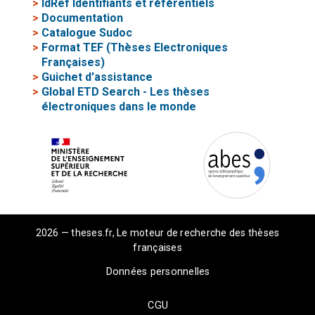
>
IdRef Identifiants et référentiels
>
Documentation
>
Catalogue Sudoc
>
Format TEF (Thèses Electroniques
Françaises)
>
Guichet d'assistance
>
Global ETD Search - Les thèses
électroniques dans le monde
2026 — theses.fr, Le moteur de recherche des thèses
françaises
Données personnelles
CGU