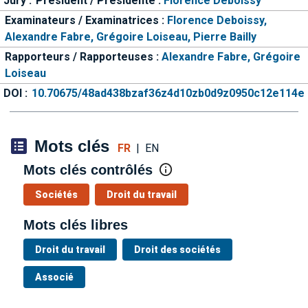
Jury :
Président / Présidente :
Florence Deboissy
Examinateurs / Examinatrices :
Florence Deboissy,
Alexandre Fabre,
Grégoire Loiseau,
Pierre Bailly
Rapporteurs / Rapporteuses :
Alexandre Fabre,
Grégoire
Loiseau
DOI :
10.70675/48ad438bzaf36z4d10zb0d9z0950c12e114e
Mots clés
FR
|
EN
Mots clés contrôlés
Sociétés
Droit du travail
Mots clés libres
Droit du travail
Droit des sociétés
Associé