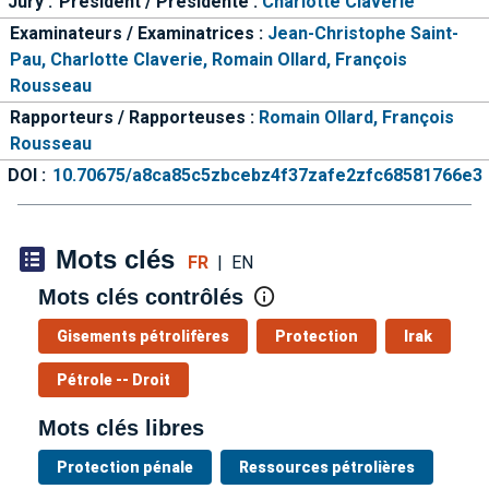
Jury :
Président / Présidente :
Charlotte Claverie
Examinateurs / Examinatrices :
Jean-Christophe Saint-
Pau,
Charlotte Claverie,
Romain Ollard,
François
Rousseau
Rapporteurs / Rapporteuses :
Romain Ollard,
François
Rousseau
DOI :
10.70675/a8ca85c5zbcebz4f37zafe2zfc68581766e3
Mots clés
FR
|
EN
Mots clés contrôlés
Gisements pétrolifères
Protection
Irak
Pétrole -- Droit
Mots clés libres
Protection pénale
Ressources pétrolières