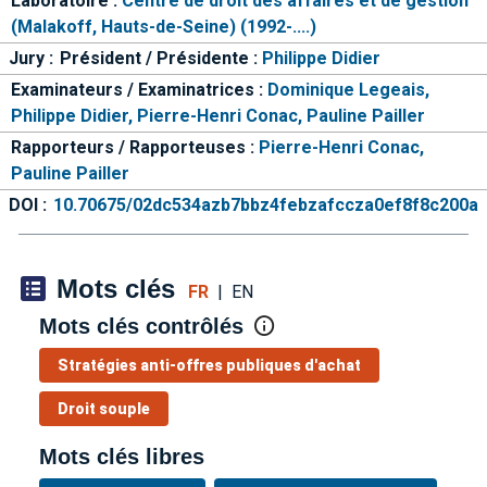
Laboratoire :
Centre de droit des affaires et de gestion
(Malakoff, Hauts-de-Seine) (1992-....)
Jury :
Président / Présidente :
Philippe Didier
Examinateurs / Examinatrices :
Dominique Legeais,
Philippe Didier,
Pierre-Henri Conac,
Pauline Pailler
Rapporteurs / Rapporteuses :
Pierre-Henri Conac,
Pauline Pailler
DOI :
10.70675/02dc534azb7bbz4febzafccza0ef8f8c200a
Mots clés
FR
|
EN
Mots clés contrôlés
Stratégies anti-offres publiques d'achat
Droit souple
Mots clés libres