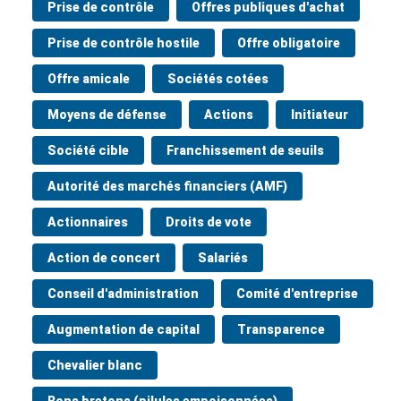
Prise de contrôle
Offres publiques d'achat
Prise de contrôle hostile
Offre obligatoire
Offre amicale
Sociétés cotées
Moyens de défense
Actions
Initiateur
Société cible
Franchissement de seuils
Autorité des marchés financiers (AMF)
Actionnaires
Droits de vote
Action de concert
Salariés
Conseil d'administration
Comité d'entreprise
Augmentation de capital
Transparence
Chevalier blanc
Bons bretons (pilules empoisonnées)