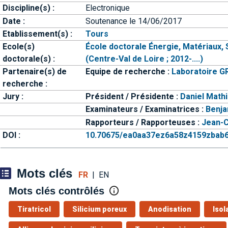
Discipline(s) :
Electronique
Date :
Soutenance le 14/06/2017
Etablissement(s) :
Tours
Ecole(s)
École doctorale Énergie, Matériaux, 
doctorale(s) :
(Centre-Val de Loire ; 2012-....)
Partenaire(s) de
Equipe de recherche :
Laboratoire G
recherche :
Jury :
Président / Présidente :
Daniel Mathi
Examinateurs / Examinatrices :
Benja
Rapporteurs / Rapporteuses :
Jean-C
DOI :
10.70675/ea0aa37ez6a58z4159zbab
Mots clés
FR
|
EN
Mots clés contrôlés
Tiratricol
Silicium poreux
Anodisation
Isol