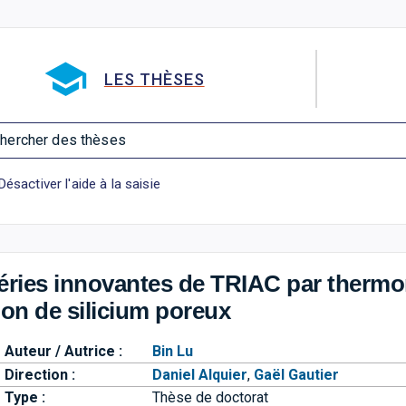
Aller directement à la barre 
LES THÈSES
hercher des thèses
Désactiver l'aide à la saisie
héries innovantes de TRIAC par therm
ion de silicium poreux
Auteur / Autrice :
Bin Lu
Direction :
Daniel Alquier
,
Gaël Gautier
Type :
Thèse de doctorat