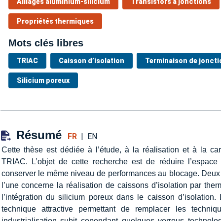
Alliages aluminium-silicium
Transistors à jonctions
Propriétés thermiques
Mots clés libres
TRIAC
Caisson d’isolation
Terminaison de joncti
Silicium poreux
Résumé
FR
|
EN
Cette thèse est dédiée à l’étude, à la réalisation et à la ca
TRIAC. L’objet de cette recherche est de réduire l’espace
conserver le même niveau de performances au blocage. Deux vo
l’une concerne la réalisation de caissons d’isolation par the
l’intégration du silicium poreux dans le caisson d’isolation
technique attractive permettant de remplacer les techniq
industrialisation subit cependant quelques verrous technolo