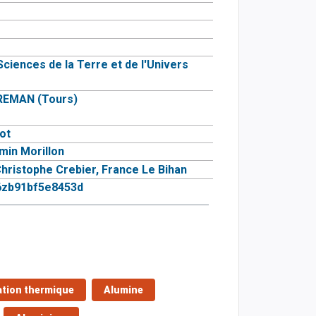
Sciences de la Terre et de l'Univers
REMAN (Tours)
ot
min Morillon
hristophe Crebier,
France Le Bihan
6zb91bf5e8453d
ation thermique
Alumine