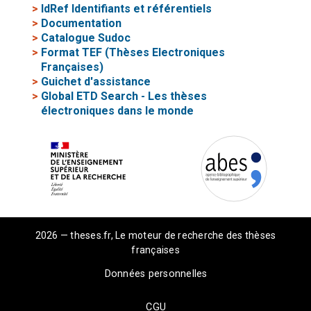
>
IdRef Identifiants et référentiels
>
Documentation
>
Catalogue Sudoc
>
Format TEF (Thèses Electroniques
Françaises)
>
Guichet d'assistance
>
Global ETD Search - Les thèses
électroniques dans le monde
2026 — theses.fr, Le moteur de recherche des thèses
françaises
Données personnelles
CGU