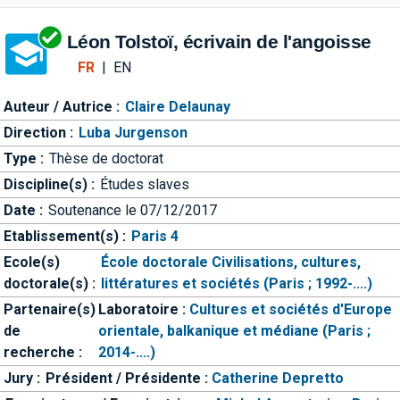
Aller directement à la barre 
Léon Tolstoï, écrivain de l'angoisse
FR
|
EN
Auteur / Autrice :
Claire Delaunay
Direction :
Luba Jurgenson
Type :
Thèse de doctorat
Discipline(s) :
Études slaves
Date :
Soutenance le 07/12/2017
Etablissement(s) :
Paris 4
Ecole(s)
École doctorale Civilisations, cultures,
doctorale(s) :
littératures et sociétés (Paris ; 1992-....)
Partenaire(s)
Laboratoire :
Cultures et sociétés d'Europe
de
orientale, balkanique et médiane (Paris ;
recherche :
2014-....)
Jury :
Président / Présidente :
Catherine Depretto