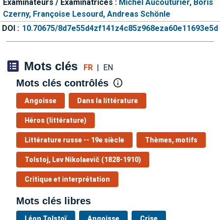
Examinateurs / Examinatrices :
Michel Aucouturier,
Boris
Czerny,
Françoise Lesourd,
Andreas Schönle
DOI :
10.70675/8d7e55d4zf141z4c85z968eza60e11693e5d
Mots clés
FR
|
EN
Mots clés contrôlés
Angoisse
Dans la littérature
Héros (littérature)
Littérature russe -- 19e siècle
Thèmes, motifs
Tolstoj, Lev Nikolaevič (1828-1910)
Critique et interprétation
Mots clés libres
Léon Tolstoï
Angoisse
Crise