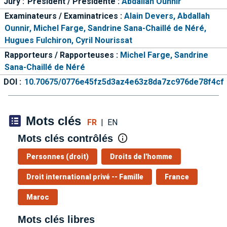
Jury :
Président / Présidente :
Abdallah Ounnir
Examinateurs / Examinatrices :
Alain Devers,
Abdallah
Ounnir,
Michel Farge,
Sandrine Sana-Chaillé de Néré,
Hugues Fulchiron,
Cyril Nourissat
Rapporteurs / Rapporteuses :
Michel Farge,
Sandrine
Sana-Chaillé de Néré
DOI :
10.70675/0776e45fz5d3az4e63z8da7zc976de78f4cf
Mots clés
FR
|
EN
Mots clés contrôlés
Personnes (droit)
Droits de l'homme
Droit international privé -- Famille
France
Maroc
Mots clés libres