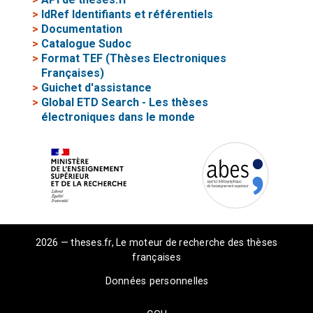
>
IdRef Identifiants et référentiels
>
Documentation
>
Catalogue Sudoc
>
Format TEF (Thèses Electroniques
Françaises)
>
Guichet d'assistance
>
Global ETD Search - Les thèses
électroniques dans le monde
2026 — theses.fr, Le moteur de recherche des thèses
françaises
Données personnelles