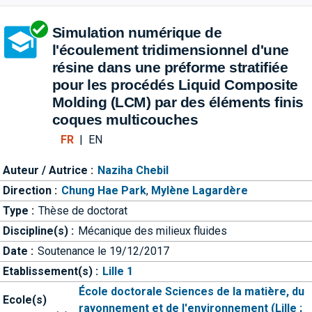
Aller directement à la barre 
Simulation numérique de
l'écoulement tridimensionnel d'une
résine dans une préforme stratifiée
pour les procédés Liquid Composite
Molding (LCM) par des éléments finis
coques multicouches
FR
|
EN
Auteur / Autrice :
Naziha Chebil
Direction :
Chung Hae Park
,
Mylène Lagardère
Type :
Thèse de doctorat
Discipline(s) :
Mécanique des milieux fluides
Date :
Soutenance le 19/12/2017
Etablissement(s) :
Lille 1
École doctorale Sciences de la matière, du
Ecole(s)
rayonnement et de l'environnement (Lille ;