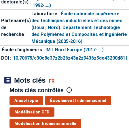
doctorale(s) :
1992-....)
Laboratoire :
École nationale supérieure
Partenaire(s)
des techniques industrielles et des mines
de
(Douai, Nord). Département Technologie
recherche :
des Polymères et Composites et Ingénierie
Mécanique (2005-2016)
École d'ingénieurs :
IMT Nord Europe (2017-....)
DOI :
10.70675/c30c8e37z2b26z43a2z9436z5de43200d811
Mots clés
FR
Mots clés contrôlés
Anisotropie
Écoulement tridimensionnel
Modélisation CFD
Modélisation tridimensionnelle