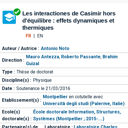
Aller directement à la barre 
Les interactiones de Casimir hors
d'équilibre : effets dynamiques et
thermiques
FR
|
EN
Auteur / Autrice :
Antonio Noto
Mauro Antezza
,
Roberto Passante
,
Brahim
Direction :
Guizal
Type :
Thèse de doctorat
Discipline(s) :
Physique
Date :
Soutenance le 21/03/2016
Montpellier
en cotutelle avec
Etablissement(s) :
Università degli studi (Palerme, Italie)
Ecole(s)
École doctorale Information, Structures,
doctorale(s) :
Systèmes (Montpellier ; 2015-....)
Partenaire(s) de
Laboratoire :
Laboratoire Charles