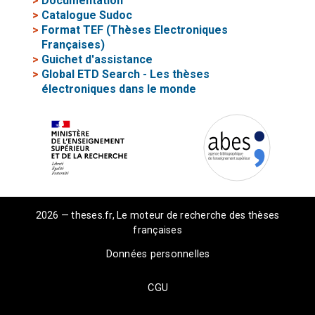
>
Documentation
>
Catalogue Sudoc
>
Format TEF (Thèses Electroniques
Françaises)
>
Guichet d'assistance
>
Global ETD Search - Les thèses
électroniques dans le monde
2026 — theses.fr, Le moteur de recherche des thèses
françaises
Données personnelles
CGU