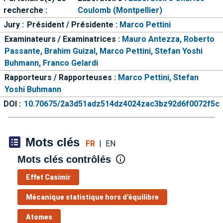
recherche :
Coulomb (Montpellier)
Jury :
Président / Présidente :
Marco Pettini
Examinateurs / Examinatrices :
Mauro Antezza,
Roberto
Passante,
Brahim Guizal,
Marco Pettini,
Stefan Yoshi
Buhmann,
Franco Gelardi
Rapporteurs / Rapporteuses :
Marco Pettini,
Stefan
Yoshi Buhmann
DOI :
10.70675/2a3d51adz514dz4024zac3bz92d6f0072f5c
Mots clés
FR
|
EN
Mots clés contrôlés
Effet Casimir
Mécanique statistique hors d'équilibre
Atomes