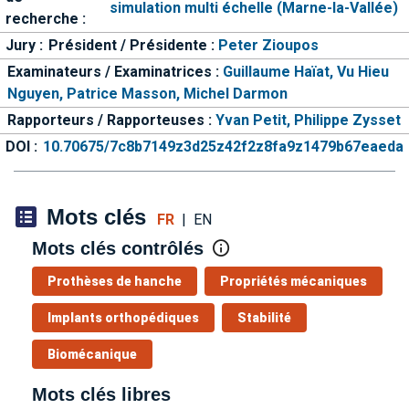
simulation multi échelle (Marne-la-Vallée)
recherche :
Jury :
Président / Présidente :
Peter Zioupos
Examinateurs / Examinatrices :
Guillaume Haïat,
Vu Hieu
Nguyen,
Patrice Masson,
Michel Darmon
Rapporteurs / Rapporteuses :
Yvan Petit,
Philippe Zysset
DOI :
10.70675/7c8b7149z3d25z42f2z8fa9z1479b67eaeda
Mots clés
FR
|
EN
Mots clés contrôlés
Prothèses de hanche
Propriétés mécaniques
Implants orthopédiques
Stabilité
Biomécanique
Mots clés libres