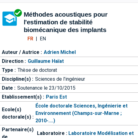
Aller directement à la barre 
Méthodes acoustiques pour
l'estimation de stabilité
biomécanique des implants
FR
|
EN
Auteur / Autrice :
Adrien Michel
Direction :
Guillaume Haïat
Type :
Thèse de doctorat
Discipline(s) :
Sciences de l'ingénieur
Date :
Soutenance le 23/10/2015
Etablissement(s) :
Paris Est
École doctorale Sciences, Ingénierie et
Ecole(s)
Environnement (Champs-sur-Marne ;
doctorale(s) :
2010-....)
Partenaire(s)
Laboratoire :
Laboratoire Modélisation et
de