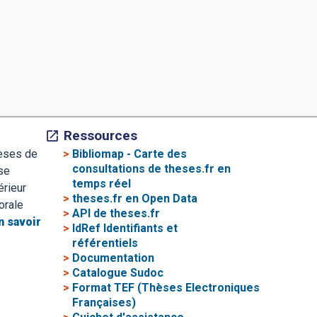
Ressources
>
Bibliomap - Carte des
hèses de
consultations de theses.fr en
se
temps réel
érieur
>
theses.fr en Open Data
orale
>
API de theses.fr
n savoir
>
IdRef Identifiants et
référentiels
>
Documentation
>
Catalogue Sudoc
>
Format TEF (Thèses Electroniques
Françaises)