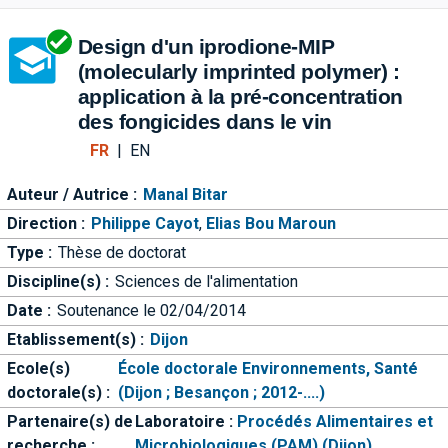
Aller directement à la barre 
Design d'un iprodione-MIP
(molecularly imprinted polymer) :
application à la pré-concentration
des fongicides dans le vin
FR
|
EN
Auteur / Autrice :
Manal Bitar
Direction :
Philippe Cayot
,
Elias Bou Maroun
Type :
Thèse de doctorat
Discipline(s) :
Sciences de l'alimentation
Date :
Soutenance le 02/04/2014
Etablissement(s) :
Dijon
Ecole(s)
École doctorale Environnements, Santé
doctorale(s) :
(Dijon ; Besançon ; 2012-....)
Partenaire(s) de
Laboratoire :
Procédés Alimentaires et
recherche :
Microbiologiques (PAM) (Dijon)