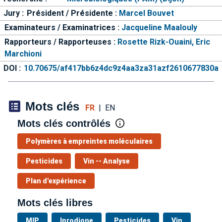
Jury :
Président / Présidente :
Marcel Bouvet
Examinateurs / Examinatrices :
Jacqueline Maalouly
Rapporteurs / Rapporteuses :
Rosette Rizk-Ouaini,
Eric
Marchioni
DOI :
10.70675/af417bb6z4dc9z4aa3za31azf2610677830a
Mots clés
FR
|
EN
Mots clés contrôlés
Polymères à empreintes moléculaires
Pesticides
Vin -- Analyse
Plan d'expérience
Mots clés libres
MIP
Iprodione
Pesticides
Vin