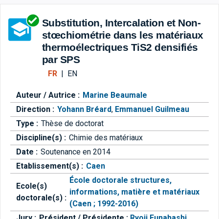
Aller directement à la barre 
Substitution, Intercalation et Non-
stœchiométrie dans les matériaux
thermoélectriques TiS2 densifiés
par SPS
FR
|
EN
Auteur / Autrice :
Marine Beaumale
Direction :
Yohann Bréard
,
Emmanuel Guilmeau
Type :
Thèse de doctorat
Discipline(s) :
Chimie des matériaux
Date :
Soutenance en 2014
Etablissement(s) :
Caen
École doctorale structures,
Ecole(s)
informations, matière et matériaux
doctorale(s) :
(Caen ; 1992-2016)
Jury :
Président / Présidente :
Ryoji Funahashi