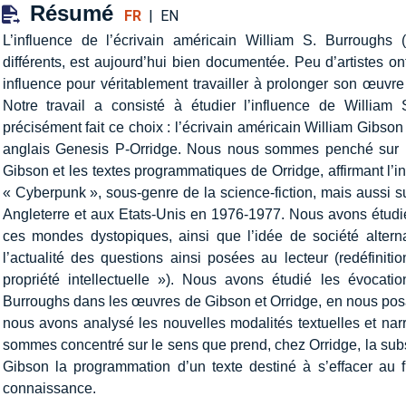
Résumé
FR
|
EN
L’influence de l’écrivain américain William S. Burroughs 
différents, est aujourd’hui bien documentée. Peu d’artistes o
influence pour véritablement travailler à prolonger son œuvre 
Notre travail a consisté à étudier l’influence de William
précisément fait ce choix : l’écrivain américain William Gibson
anglais Genesis P-Orridge. Nous nous sommes penché sur l
Gibson et les textes programmatiques de Orridge, affirmant l’
« Cyberpunk », sous-genre de la science-fiction, mais aussi s
Angleterre et aux Etats-Unis en 1976-1977. Nous avons étudié
ces mondes dystopiques, ainsi que l’idée de société alterna
l’actualité des questions ainsi posées au lecteur (redéfinit
propriété intellectuelle »). Nous avons étudié les évocati
Burroughs dans les œuvres de Gibson et Orridge, en nous posan
nous avons analysé les nouvelles modalités textuelles et narr
sommes concentré sur le sens que prend, chez Orridge, la subst
Gibson la programmation d’un texte destiné à s’effacer au 
connaissance.