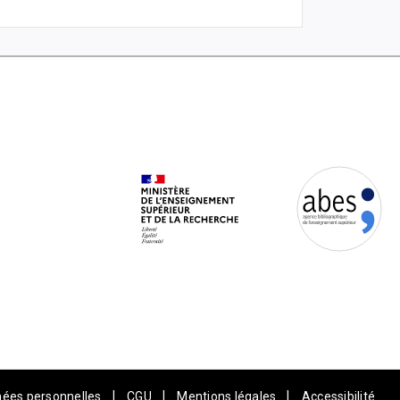
|
|
|
ées personnelles
CGU
Mentions légales
Accessibilité