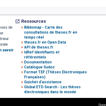
Ressources
>
Bibliomap - Carte des
hèses de
consultations de theses.fr en
se
temps réel
érieur
>
theses.fr en Open Data
orale
>
API de theses.fr
n savoir
>
IdRef Identifiants et
référentiels
>
Documentation
>
Catalogue Sudoc
>
Format TEF (Thèses Electroniques
Françaises)
>
Guichet d'assistance
>
Global ETD Search - Les thèses
électroniques dans le monde
Donn