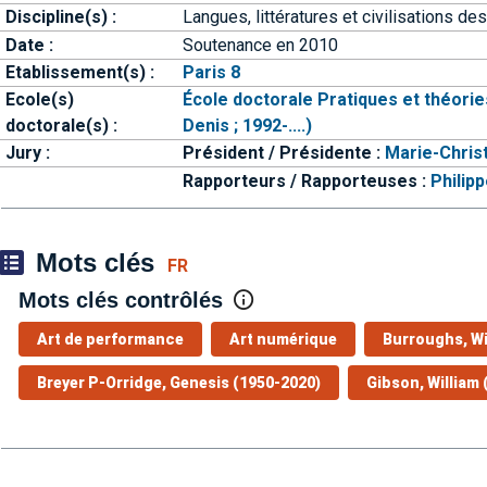
Discipline(s) :
Langues, littératures et civilisations d
Date :
Soutenance en 2010
Etablissement(s) :
Paris 8
Ecole(s)
École doctorale Pratiques et théorie
doctorale(s) :
Denis ; 1992-....)
Jury :
Président / Présidente :
Marie-Chris
Rapporteurs / Rapporteuses :
Philipp
Mots clés
FR
Mots clés contrôlés
Art de performance
Art numérique
Burroughs, Wi
Breyer P-Orridge, Genesis (1950-2020)
Gibson, William (