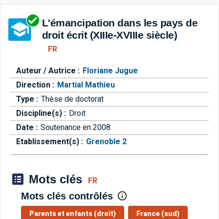
Aller directement à la barre 
L'émancipation dans les pays de
droit écrit (XIIIe-XVIIIe siècle)
FR
Auteur / Autrice :
Floriane Jugue
Direction :
Martial Mathieu
Type :
Thèse de doctorat
Discipline(s) :
Droit
Date :
Soutenance en 2008
Etablissement(s) :
Grenoble 2
Mots clés
FR
Mots clés contrôlés
Parents et enfants (droit)
France (sud)