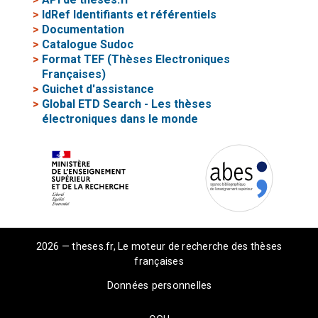
>
IdRef Identifiants et référentiels
>
Documentation
>
Catalogue Sudoc
>
Format TEF (Thèses Electroniques
Françaises)
>
Guichet d'assistance
>
Global ETD Search - Les thèses
électroniques dans le monde
2026 — theses.fr, Le moteur de recherche des thèses
françaises
Données personnelles