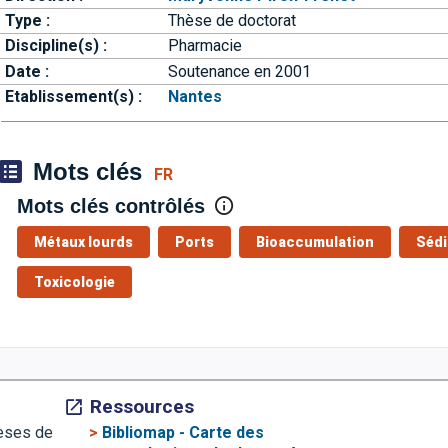
Type :
Thèse de doctorat
Discipline(s) :
Pharmacie
Date :
Soutenance en 2001
Etablissement(s) :
Nantes
Mots clés
FR
Mots clés contrôlés
Métaux lourds
Ports
Bioaccumulation
Sédi
Toxicologie
Ressources
>
Bibliomap - Carte des
hèses de