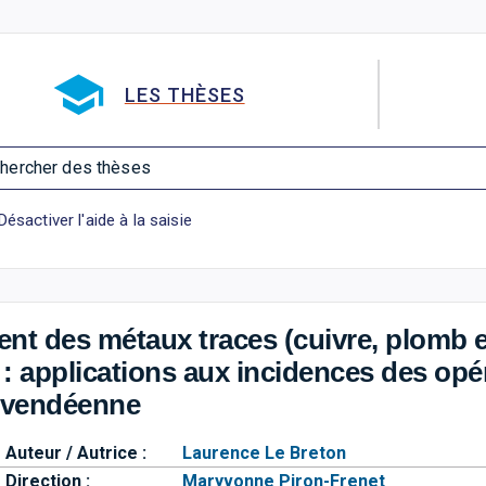
Aller directement à la barre 
LES THÈSES
hercher des thèses
Désactiver l'aide à la saisie
t des métaux traces (cuivre, plomb et
 : applications aux incidences des op
e vendéenne
Auteur / Autrice :
Laurence Le Breton
Direction :
Maryvonne Piron-Frenet