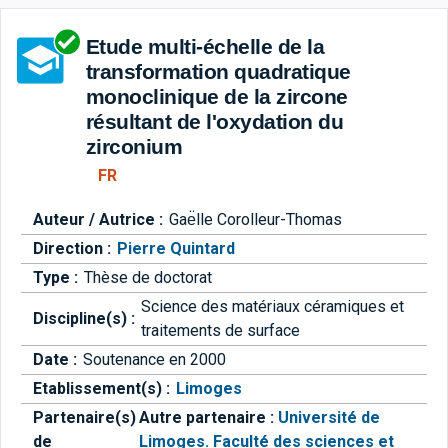
Aller directement à la barre 
Etude multi-échelle de la
transformation quadratique
monoclinique de la zircone
résultant de l'oxydation du
zirconium
FR
Auteur / Autrice :
Gae͏̈lle Corolleur-Thomas
Direction :
Pierre Quintard
Type :
Thèse de doctorat
Science des matériaux céramiques et
Discipline(s) :
traitements de surface
Date :
Soutenance en 2000
Etablissement(s) :
Limoges
Partenaire(s)
Autre partenaire :
Université de
de
Limoges. Faculté des sciences et