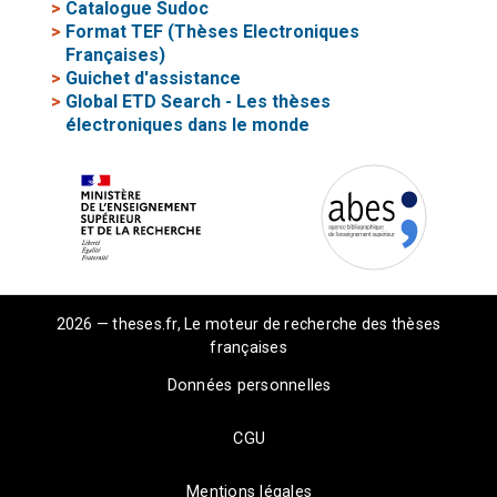
>
Catalogue Sudoc
>
Format TEF (Thèses Electroniques
Françaises)
>
Guichet d'assistance
>
Global ETD Search - Les thèses
électroniques dans le monde
2026 — theses.fr, Le moteur de recherche des thèses
françaises
Données personnelles
CGU
Mentions légales